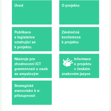
Úvod
O projektu
Publikace
Závěrečná
a legislativa
konference
vztahující se
k projektu
k projektu
Nástroje pro
Informace
zhodnocení ICT
o projektu
gramotnosti u osob
v českém
se smyslovým
znakovém jazyce
postižením
Strategické
stanovisko k e-
přístupnosti